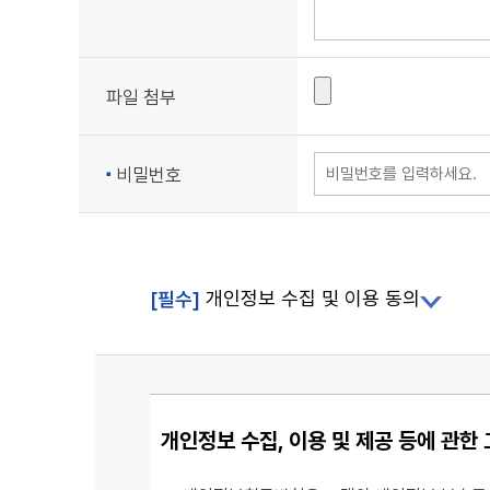
파일 첨부
비밀번호
■
개인정보 수집 및 이용 동의
[필수]
개인정보 수집, 이용 및 제공 등에 관한