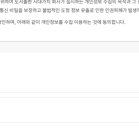
위하여 도서출판 시대가치 회사가 실시하는 개인정보 수집의 목적과 그 
 통신 비밀을 보장하고 불법적인 도청 정보 유출로 인한 인권피해가 발생
인하며, 아래와 같이 개인정보를 수집 이용하는 것에 동의합니다.
정보, 원고의 내용/특징
임자를 아래와 같이 지정합니다.