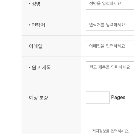
성명
■
연락처
■
이메일
원고 제목
■
Pages
예상 분량