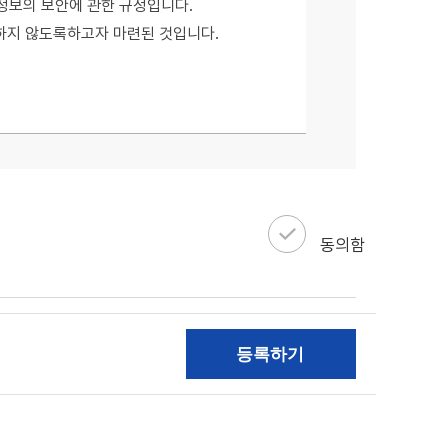
정보의 보안에 관한 규정입니다.
하지 않도록하고자 마련된 것입니다.
동의함
등록하기