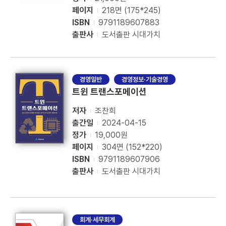
페이지
218면 (175*245)
ISBN
9791189607883
출판사
도서출판 시대가치
경영일반
경영정보·기술경영
트윈 트랜스포메이션
저자
조찬희
출간일
2024-04-15
정가
19,000원
페이지
304면 (152*220)
ISBN
9791189607906
출판사
도서출판 시대가치
회계·세무회계