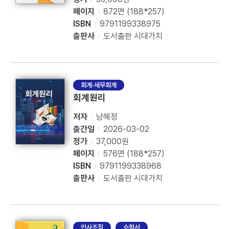
페이지
872면 (188*257)
ISBN
9791199338975
출판사
도서출판 시대가치
회계·세무회계
회계원리
저자
남혜정
출간일
2026-03-02
정가
37,000원
페이지
576면 (188*257)
ISBN
9791199338968
출판사
도서출판 시대가치
인사조직
수험서