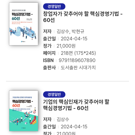
경영일반
창업자가 갖추어야 할 핵심경영기법 -
60선
저자
김상수, 박현규
출간일
2024-04-15
정가
21,000원
페이지
218면 (175*245)
ISBN
9791189607890
출판사
도서출판 시대가치
경영일반
기업의 핵심인재가 갖추어야 할
핵심경영기법 - 60선
저자
김상수
출간일
2024-04-15
정가
21,000원