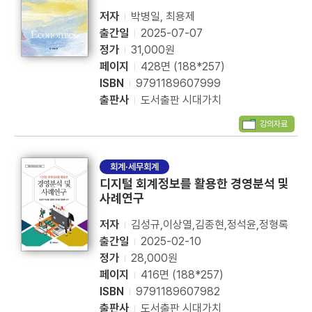
저자
박병일, 최용제
출간일
2025-07-07
정가
31,000원
페이지
428면 (188*257)
ISBN
9791189607999
출판사
도서출판 시대가치
강의자료
회계·세무회계
디지털 회계정보를 활용한 경영분석 및
사례연구
저자
김성규,이상열,김종현,정석윤,정형록
출간일
2025-02-10
정가
28,000원
페이지
416면 (188*257)
ISBN
9791189607982
출판사
도서출판 시대가치