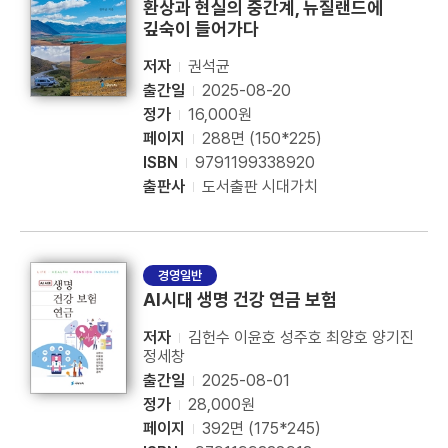
환상과 현실의 중간계, 뉴질랜드에
깊숙이 들어가다
저자
권석균
출간일
2025-08-20
정가
16,000원
페이지
288면 (150*225)
ISBN
9791199338920
출판사
도서출판 시대가치
경영일반
AI시대 생명 건강 연금 보험
저자
김헌수 이윤호 성주호 최양호 양기진
정세창
출간일
2025-08-01
정가
28,000원
페이지
392면 (175*245)