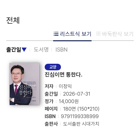
전체
리스트식 보기
바둑판식 보기
출간일
▼
도서명
ISBN
교양
진심이면 통한다.
저자
이정익
출간일
2026-07-31
정가
14,000원
페이지
180면 (150*210)
ISBN
9791199338999
출판사
도서출판 시대가치