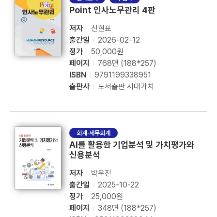
Point 인사노무관리 4판
저자
신현표
출간일
2026-02-12
정가
50,000원
페이지
768면 (188*257)
ISBN
9791199338951
출판사
도서출판 시대가치
회계·세무회계
AI를 활용한 기업분석 및 가치평가와
신용분석
저자
박우진
출간일
2025-10-22
정가
25,000원
페이지
348면 (188*257)