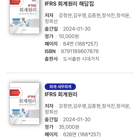
IFRS 회계원리 해답집
저자
강정연,김우영,김종현,장석진,정석윤,
정희선
출간일
2024-01-30
정가
10,000원
페이지
84면 (188*257)
ISBN
9791189607876
출판사
도서출판 시대가치
회계·세무회계
IFRS 회계원리
저자
강정연,김우영,김종현,장석진,정석윤,
정희선
출간일
2024-01-30
정가
35,000원
페이지
628면 (188*257)