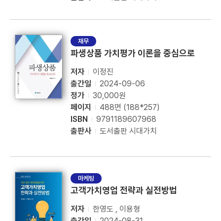
재무
파생상품 가치평가 이론을 중심으로
저자
이정진
출간일
2024-09-06
정가
30,000원
페이지
488면 (188*257)
ISBN
9791189607968
출판사
도서출판 시대가치
마케팅
고객가치영업 전략과 실전방법
저자
한영도 , 이용형
출간일
2024-08-31