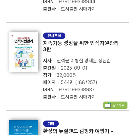
ISBN
9791199338944
출판사
도서출판 시대가치
인사조직
지속가능 성장을 위한 인적자원관리
3판
저자
권석균 이병철 양재완 정원준
출간일
2025-09-01
정가
32,000원
페이지
544면 (188*257)
ISBN
9791199338937
출판사
도서출판 시대가치
강의자료
기타
환상의 뉴질랜드 캠핑카 여행기 -