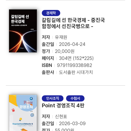
경제학
갈림길에 선 한국경제 - 중진국
함정에서 선진국병으로 -
저자
유재원
출간일
2026-04-24
정가
20,000원
페이지
304면 (152*225)
ISBN
9791199338982
출판사
도서출판 시대가치
인사조직
수험서
Point 경영조직 4판
저자
신현표
출간일
2026-03-09
정가
55,000원