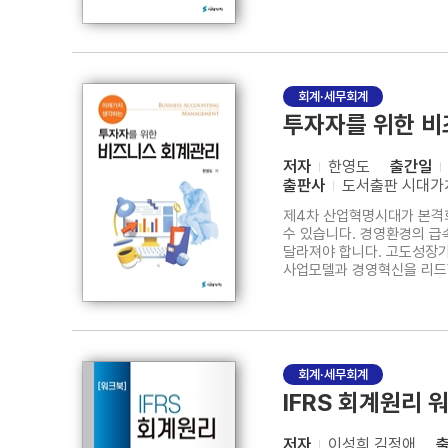
통하여 미래경영이나 미래투
어렵고 복잡하다는 선입견을 
회계·세무회계
투자자를 위한 비
저자
한영도
출간일
출판사
도서출판 시대가
제4차 산업혁명시대가 본격화
수 있습니다. 경영환경의 급
달라져야 합니다. 고도성장
사업모델과 경영혁신을 리드할
통하여 미래경영이나 미래투
어렵고 복잡하다는 선입견을 
회계·세무회계
IFRS 회계원리 
저자
이성희,김정애