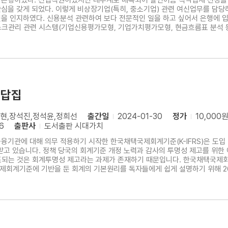
이 은행이었다. 신입직원이었지만 대부계로 배속되어 할인어음 적격업체 선정을
심을 갖게 되었다. 이렇게 비상장기업(특히, 중소기업) 관련 여신업무를 담당
을 인지하였다. 신용분석 관련하여 보다 전문적인 일을 하고 싶어서 은행에 입사한
크관리 관련 시스템(기업신용평가모형, 기업가치평가모형, 현금흐름표 분석 등
을 대상으로 ‘기업금융 신용평가시스템 운용 실태’에 대한 감사업무를 수행하
깊은 이론 및 실무적인 노하우를 습득할 수 있었
해답집
현,장석진,정석윤,정희선
출간일
2024-01-30
정가
10,000
6
출판사
도서출판 시대가치
금융기관에 대해 의무 적용하기 시작한 한국채택국제회계기준(K-IFRS)은 도
받고 있습니다. 정책 당국의 회계기준 개정 노력과 감사의 투명성 제고를 위한 
조되는 것은 회계투명성 제고라는 과제가 존재하기 때문입니다. 한국채택국제
회계기준에 기반을 둔 회계의 기본원리를 독자들에게 쉽게 설명하기 위해 20
초판은 집필진을 대폭 보강하여 각 장을 새롭게 집필하였고, 특히 한국채택국
하도록 하였습니다. 이번 초판의 특징은 다음과 같습니다.