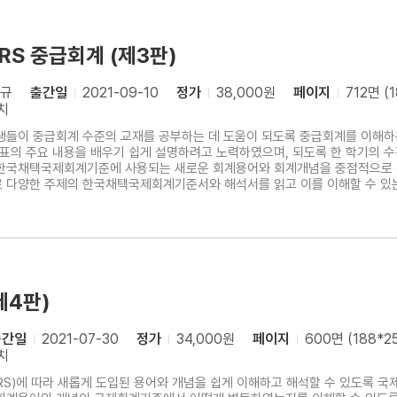
FRS 중급회계 (제3판)
청규
출간일
2021-09-10
정가
38,000원
페이지
712면 (
치
생들이 중급회계 수준의 교재를 공부하는 데 도움이 되도록 중급회계를 이해하는 
의 주요 내용을 배우기 쉽게 설명하려고 노력하였으며, 되도록 한 학기의 수
한국채택국제회계기준에 사용되는 새로운 회계용어와 회계개념을 중점적으로 설
 다양한 주제의 한국채택국제회계기준서와 해석서를 읽고 이를 이해할 수 있는 
 정도를 점검할 수 있도록, 그리고 더 나아가 회계 관련 각종 자격시험에 대
명하는 서술형 문제와 이를 실무에 구체적으로 적용하고 응용할 수
제4판)
출간일
2021-07-30
정가
34,000원
페이지
600면 (188*2
치
RS)에 따라 새롭게 도입된 용어와 개념을 쉽게 이해하고 해석할 수 있도록 