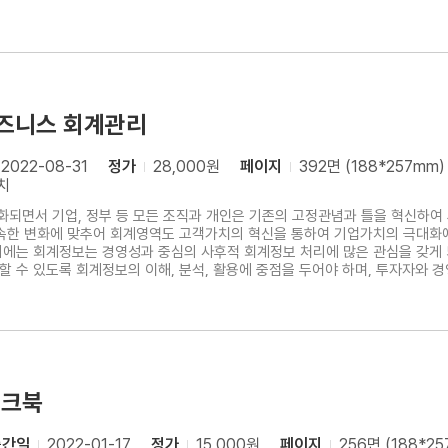
자에 대하여 합리적으로 의사결정을 해야 합니다.일상의 경제활동과 모든 조직
주고 있습니다. 많은 회계학 서적들이 비즈니스 활동과 실제 직접적인 연계성
즈니스 회계관리
2022-08-31
정가
28,000원
페이지
392면 (188*257mm)
치
되면서 기업, 정부 등 모든 조직과 개인은 기존의 고정관념과 틀을 혁신하여
속한 변화에 맞추어 회계영역도 고객가치의 혁신을 통하여 기업가치의 극대화
기에는 회계정보는 경영성과 중심의 사후적 회계정보 처리에 많은 관심을 갖게
 수 있도록 회계정보의 이해, 분석, 활용에 중점을 두어야 하며, 투자자와 
자에 대하여 합리적으로 의사결정을 해야 합니다.일상의 경제활동과 모든 조직
주고 있습니다. 지금까지 회계학 서적들이 비즈니스 활동과 실제 직접적인 
워크북
출간일
2022-01-17
정가
15,000원
페이지
256면 (188*2