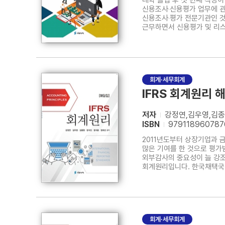
대학 졸업 후 첫 번째 직장
신용조사‧신용평가 업무에 관
신용조사‧평가 전문기관인 것
근무하면서 신용평가 및 리스
주요 시중은행 및 금융감독원
여신심사 체계에 관한 보다 
회계·세무회계
IFRS 회계원리 
저자
강정연,김우영,김종
ISBN
979118960787
2011년도부터 상장기업과 
많은 기여를 한 것으로 평가
외부감사의 중요성이 늘 강
회계원리입니다. 한국채택국제
출간하게 되었습니다. 이번 
중급회계에 대한 접근이 용이
회계·세무회계