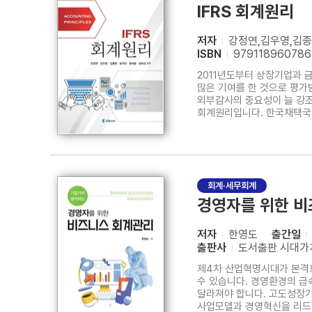
IFRS 회계원리
저자
강정연,김우영,김종
ISBN
979118960786
2011년도부터 상장기업과 
많은 기여를 한 것으로 평가
외부감사의 중요성이 늘 강
회계원리입니다. 한국채택국제
출간하게 되었습니다. 이번 
중급회계에 대한 접근이 용이
회계·세무회계
경영자를 위한 비
저자
한영도
출간일
출판사
도서출판 시대가
제4차 산업혁명시대가 본격화
수 있습니다. 경영환경의 급
달라져야 합니다. 고도성장
사업모델과 경영혁신을 리드할