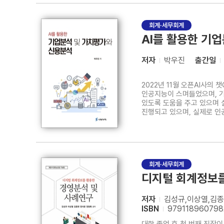
회계·세무회계
AI를 활용한 기
저자
박우진
출간일
2022년 11월 오픈AI사
인공지능이 스며들었으며, 
있도록 도움을 주고 있으며 
진행되고 있으며, 실제로 인
복잡성으로 인하여 전통적으
아래와 같이 크게 다섯 가지
회계·세무회계
디지털 회계정보를
저자
김성규,이상열,김종
ISBN
979118960798