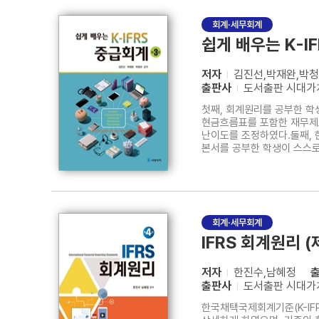
회계·세무회계
쉽게 배우는 K-I
저자
김진선,박재완,박
출판사
도서출판 시대가
첫째, 회계원리를 공부한 학
현금흐름표를 포함한 재무제표
난이도를 조정하였다.둘째, 
본서를 공부한 학생이 스스로
설명내용을 학습하고 그 이해
기본적인 원리를 이해하고 설
회계·세무회계
IFRS 회계원리 (
저자
한진수,남혜정
출판사
도서출판 시대가
한국채택국제회계기준(K-IF