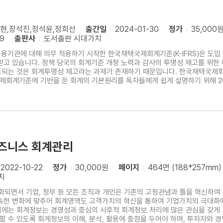
현,장석진,정석윤,정희선
출간일
2024-01-30
정가
35,000
9
출판사
도서출판 시대가치
금융기관에 대해 의무 적용하기 시작한 한국채택국제회계기준(K-IFRS)은 도
받고 있습니다. 정책 당국의 회계기준 개정 노력과 감사의 투명성 제고를 위한 
조되는 것은 회계투명성 제고라는 과제가 존재하기 때문입니다. 한국채택국제
회계기준에 기반을 둔 회계의 기본원리를 독자들에게 쉽게 설명하기 위해 20
초판은 집필진을 대폭 보강하여 각 장을 새롭게 집필하였고, 특히 한국채택국
하도록 하였습니다. 이번 초판의 특징은 다음과 같습니다.
즈니스 회계관리
2022-10-22
정가
30,000원
페이지
464면 (188*257mm)
치
되면서 기업, 정부 등 모든 조직과 개인은 기존의 고정관념과 틀을 혁신하여
속한 변화에 맞추어 회계영역도 고객가치의 혁신을 통하여 기업가치의 극대화
기에는 회계정보는 경영성과 중심의 사후적 회계정보 처리에 많은 관심을 갖게
 수 있도록 회계정보의 이해, 분석, 활용에 중점을 두어야 하며, 투자자와 