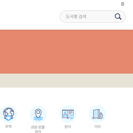
무역
원서
기타
관광·호텔·
외식