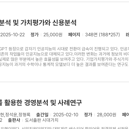
업분석 및 가치평가와 신용분석
2025-10-22
정가
25,000원
페이지
348면 (188*257)
I
의 챗GPT 등장으로 갑자기 인공지능의 시대로 전환이 급속이 진행되고 있다. 인
기존의 작업들이 인공지능으로 대체되고 있다.이러한 변화는 과거에 정보의 비
실제로 많은 부분에서 높은 효율성을 보여주고 있다. 기업가치평가와 주식가
공지능이 과거의 수학이나 통계적 모델보다 더 높은 결과를 보여준다는 연구도
로 전문가만이 수행해 왔었던 기업분석, 기업가치평가, 신용평가 부분에 있어
 부분으로 구성되어 있다.첫째, 기업분석 기초둘째, 인공지능 소
 활용한 경영분석 및 사례연구
현,정석윤,정형록
출간일
2025-02-10
정가
28,000원
페
2
출판사
도서출판 시대가치