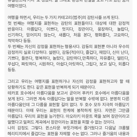
뉴질랜드에 가다”로 정했다. 말 그대로 환상과 현실을 오고 가고 했던 꿈의
여행이었다.
여행을 하면서, 우리는 두 가지 카테고리(범주)의 감탄사를 쓰게 된다.
첫 번째는 여행지를 표현하는 감탄의 표현들이다. 대상에 대한 감정적
반응이다. 아름답다, 이쁘다, 멋지다, 장관이다, 웅장하다, 놀랍다,
신기하다, 믿어지지 않는다, 새롭다, 처음 본다, 평화롭다, 고요하다,
적막하다 등등.
두 번째는 자신의 감정을 표현하는 형용사다. 감동의 표현뿐 아니라 우수의
감정까지 실로 다양하다. 설렌다, 감동(적)이다, 즐겁다, 재밌다, 신이 난다,
기쁘다, 들뜬다, 행복하다, 놀랐다, 감탄하다,만족하다, 자유롭다, 떨린다,
무섭다, 짜릿하다, 시원하다, 아쉽다,아릿하다, 그립다, 보고 싶다, 외롭다
등등.
그리고 우리는 여행지를 표현하거나 자신의 감정을 표현하고자 할 때
당황하기도 한다. 같은 표현을 반복하게 되기 때문이다.
테카포 호수에서 아름다움을 보고서 곧이어 푸카키 호수에서 아름다움을
보게 된다. 그러면 계속 아름답다는 말을 반복할 수밖에 없다. 분명히 다른
아름다움인데 그 다름을 표현할 길이 없다. 두 호수 모두 지극히 아름답기
때문이다. 이때 우리는 표현의 한계에 봉착하게 된다. 자연은 그만큼
아름답다. 우리의 표현을 능가한다. 아오라키 마운트 쿡을 보며 장관이라고
말했다고 밀퍼드 계곡에서 장관이라는 표현을 피할 수 없는 것이다.
나의 감정도 그렇다. 퀸스타운 부둣가에서 즐거웠다고 다음날 크롬웰
헤리티지에서 즐겁다는 표현을 자제할 수는 없다. 그러나 즐거움의 내용과