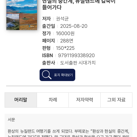
현실의 중간계, 뉴질랜드에 깊숙이
들어가다
저자
권석균
출간일
2025-08-20
정가
16000원
페이지
288면
판형
150*225
ISBN
9791199338920
출판사
도서출판 시대가치
표지 확대보기
머리말
차례
저자약력
그외 자료
서문
환상의 뉴질랜드 여행기를 쓰게 되었다. 부제로는 “환상과 현실의 중간계,