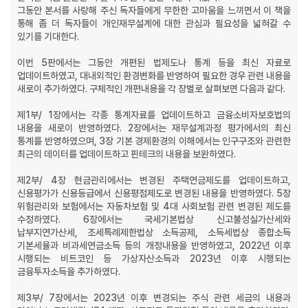
그동안 본서를 사랑해 주신 독자들에게 무한한 고마움을 느끼면서 이 책을
통해 좀 더 독자들이 개인재무설계에 대한 관심과 필요성을 넓혀갈 수
있기를 기대한다.
이번 5판에서는 그동안 개편된 법제도나 통계 등을 최신 자료로
업데이트하였고, 대내외적인 환경변화를 반영하여 필요한 경우 관련 내용을
새로이 추가하였다. 구체적인 개편내용을 각 장별로 살펴보면 다음과 같다.
제1부/ 1장에서는 각종 통계자료를 업데이트하고 금융소비자보호법의
내용을 새로이 반영하였다. 2장에서는 재무설계과정 평가에서의 최신
통계를 반영하였으며, 3장 기본 경제환경의 이해에서는 인구구조와 관련한
최근의 데이터를 업데이트하고 핀테크의 내용을 보완하였다.
제2부/ 4장 현금관리에서는 변경된 주택연금제도를 업데이트하고,
신용평가가 신용등급에서 신용평점제도로 변경된 내용을 반영하였다. 5장
위험관리와 보험에서는 자동차보험 및 4대 사회보험 관련 변경된 제도를
수정하였다. 6장에서는 국세기본법상 신고불성실가산세와
납부지연가산세, 조세특례제한법상 소득공제, 소득세법상 종합소득
기본세율과 비과세연금소득 등의 개정내용을 반영하였고, 2022년 이후
시행되는 비트코인 등 가상자산소득과 2023년 이후 시행되는
금융투자소득을 추가하였다.
제3부/ 7장에서는 2023년 이후 변경되는 주식 관련 세금의 내용과