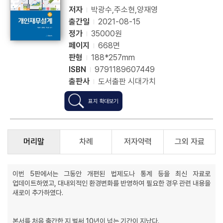
저자
박광수,주소현,양재영
출간일
2021-08-15
정가
35000원
페이지
668면
판형
188*257mm
ISBN
9791189607449
출판사
도서출판 시대가치
표지 확대보기
머리말
차례
저자약력
그외 자료
이번 5판에서는 그동안 개편된 법제도나 통계 등을 최신 자료로
업데이트하였고, 대내외적인 환경변화를 반영하여 필요한 경우 관련 내용을
새로이 추가하였다.
본서를 처음 출간한 지 벌써 10년이 넘는 기간이 지났다.