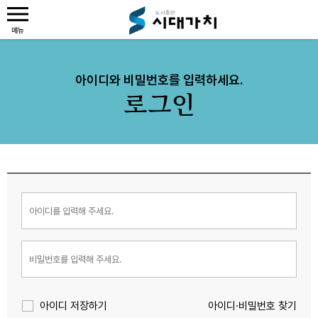
아이디와 비밀번호를 입력하세요.
로그인
아이디 저장하기
아이디·비밀번호 찾기